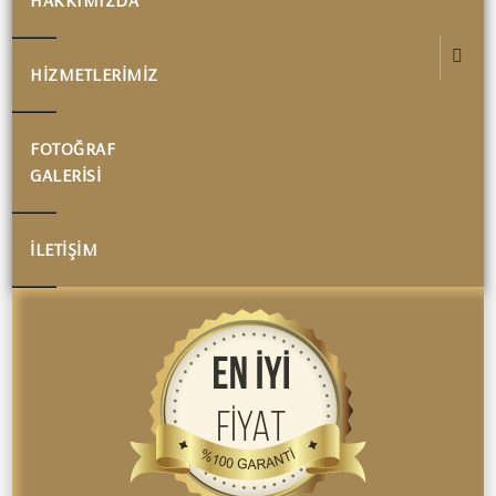
HAKKIMIZDA
HIZMETLERIMIZ
FOTOĞRAF
GALERISI
İLETIŞIM