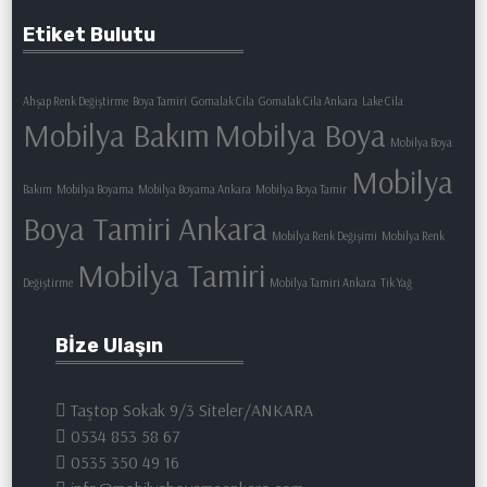
Etiket Bulutu
Ahşap Renk Değiştirme
Boya Tamiri
Gomalak Cila
Gomalak Cila Ankara
Lake Cila
Mobilya Bakım
Mobilya Boya
Mobilya Boya
Mobilya
Bakım
Mobilya Boyama
Mobilya Boyama Ankara
Mobilya Boya Tamir
Boya Tamiri Ankara
Mobilya Renk Değişimi
Mobilya Renk
Mobilya Tamiri
Değiştirme
Mobilya Tamiri Ankara
Tik Yağ
Bİze Ulaşın
Taştop Sokak 9/3 Siteler/ANKARA
0534 853 58 67
0535 350 49 16