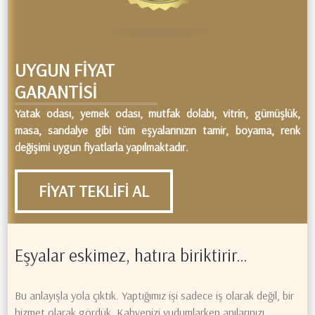
UYGUN FİYAT
GARANTİSİ
Yatak odası, yemek odası, mutfak dolabı, vitrin, gümüşlük,
masa, sandalye gibi tüm eşyalarınızın tamir, boyama, renk
değişimi uygun fiyatlarla yapılmaktadır.
FİYAT TEKLİFİ AL
Eşyalar eskimez, hatıra biriktirir…
Bu anlayışla yola çıktık. Yaptığımız işi sadece iş olarak değil, bir
hizmet olarak gördük. Kahvenizi yudumlarken anılarınızı